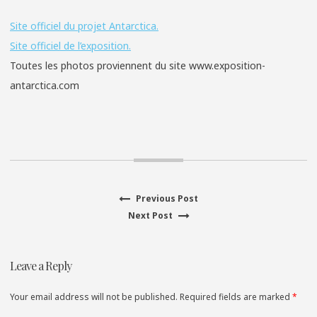
Site officiel du projet Antarctica.
Site officiel de l’exposition.
Toutes les photos proviennent du site www.exposition-
antarctica.com
Previous
Previous Post
Navigation
Next
post:
Next Post
de
post:
l’article
Leave a Reply
Your email address will not be published. Required fields are marked
*