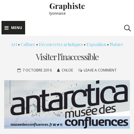
Graphiste
Skip
to
lyonnaise
content
MENU
Art
•
Culture
•
Découvertes artistiques
•
Exposition
•
Nature
Visiter l’inaccessible
ON
7 OCTOBRE 2016
CHLOE
LEAVE A COMMENT
VISITER
L’INACCES